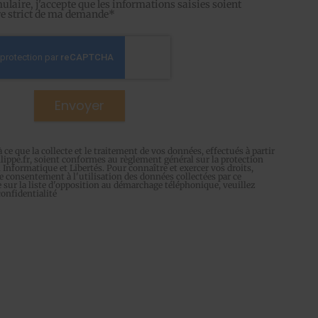
laire, j'accepte que les informations saisies soient
dre strict de ma demande*
 que la collecte et le traitement de vos données, effectués à partir
lippe.fr
, soient conformes au règlement général sur la protection
 Informatique et Libertés. Pour connaître et exercer vos droits,
 consentement à l'utilisation des données collectées par ce
e sur la liste d'opposition au démarchage téléphonique, veuillez
confidentialité